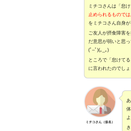
ミチコさんは「怠け
止められるものでは
をミチコさん自身が
ご友人が摂食障害を
だ意思が弱いと思って
(ﾟ
–
ﾟ)(｡
_
｡)
ところで「怠けてる
に言われたのでしょ
あ
体
よ
ミチコさん（仮名）
き