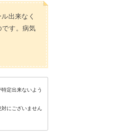
ム
調
ール出来なく
節
に
のです。病気
は
上
下
矢
印
キ
ー
を
使
っ
が特定出来ないよう
て
く
だ
絶対にございません
さ
い。