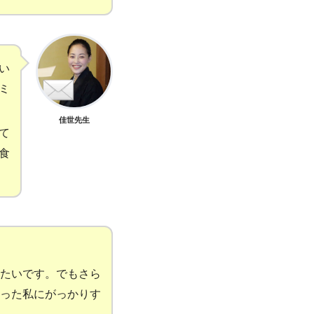
い
ミ
佳世先生
て
食
たいです。でもさら
った私にがっかりす