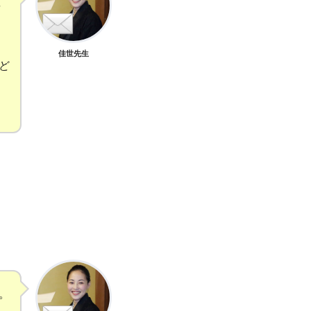
て
佳世先生
ど
。