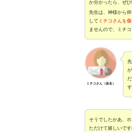
か分かったら、ぜひ
先生は、神様から仰
して
ミチコさんを傷
ませんので、ミチコ
先
が
だ
ミチコさん（仮名）
す
そうでしたかあ、ホ
ただけて嬉しいです