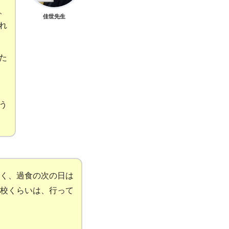
、
佳世先生
れ
た
う
く、過食の次の日は
校くらいは、行って