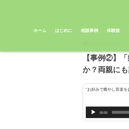
ホーム
はじめに
相談事例
体験談
ホーム
お取次
【事例②】「
か？両親にも
“お好みで癒やし音楽を
音
00:00
声
プ
レ