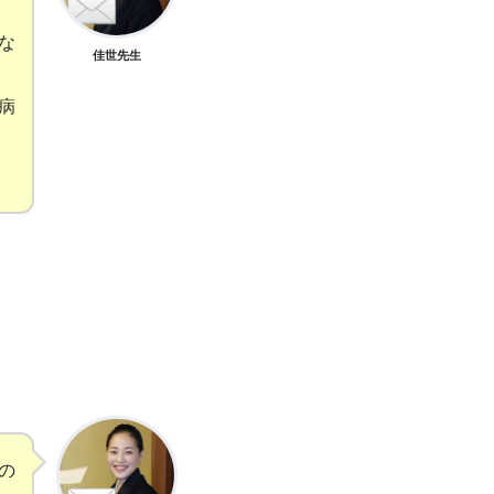
な
佳世先生
病
の