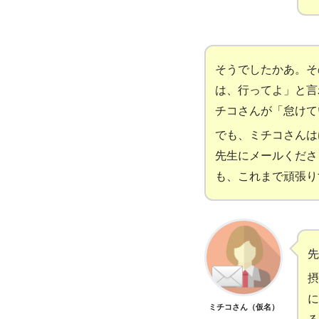
そうでしたかあ。そ
は、行ってよ」と言
チコさんが「怠けて
でも、ミチコさんは
先生にメールくださ
も、これまで頑張り
先
摂
に
ミチコさん（仮名）