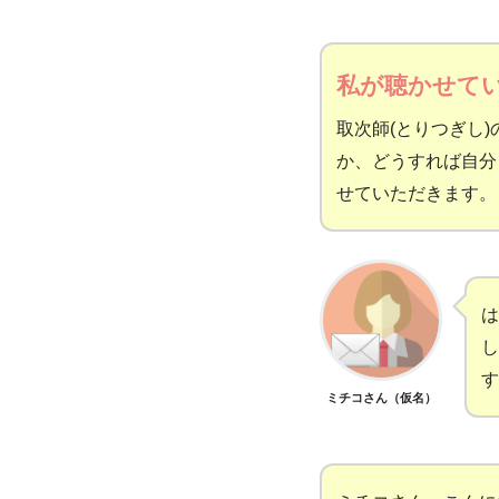
私が聴かせて
取次師(とりつぎし
か、どうすれば自分
せていただきます。
は
し
す
ミチコさん（仮名）