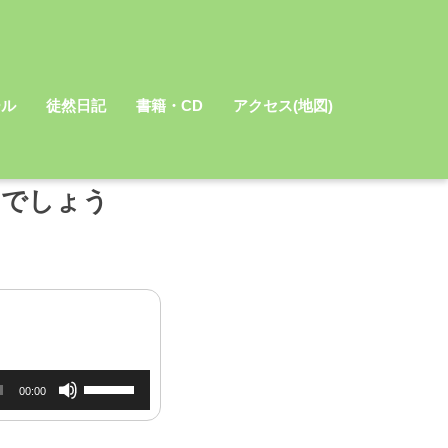
ール
徒然日記
書籍・CD
アクセス(地図)
のでしょう
ボ
00:00
リ
ュ
ー