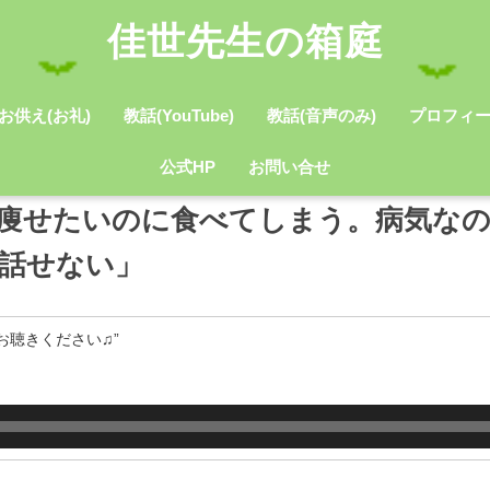
佳世先生の箱庭
お供え(お礼)
教話(YouTube)
教話(音声のみ)
プロフィ
公式HP
お問い合せ
痩せたいのに食べてしまう。病気な
話せない」
お聴きください♫”