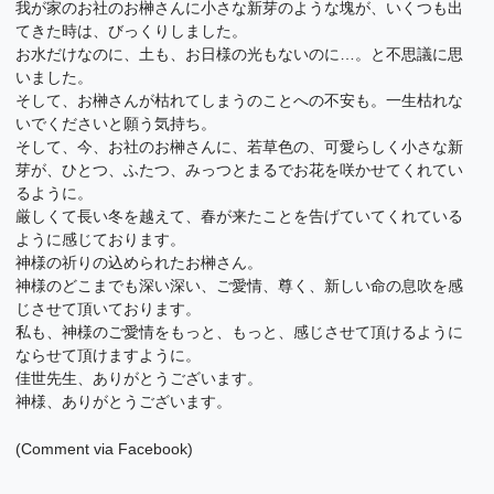
我が家のお社のお榊さんに小さな新芽のような塊が、いくつも出
てきた時は、びっくりしました。
お水だけなのに、土も、お日様の光もないのに…。と不思議に思
いました。
そして、お榊さんが枯れてしまうのことへの不安も。一生枯れな
いでくださいと願う気持ち。
そして、今、お社のお榊さんに、若草色の、可愛らしく小さな新
芽が、ひとつ、ふたつ、みっつとまるでお花を咲かせてくれてい
るように。
厳しくて長い冬を越えて、春が来たことを告げていてくれている
ように感じております。
神様の祈りの込められたお榊さん。
神様のどこまでも深い深い、ご愛情、尊く、新しい命の息吹を感
じさせて頂いております。
私も、神様のご愛情をもっと、もっと、感じさせて頂けるように
ならせて頂けますように。
佳世先生、ありがとうございます。
神様、ありがとうございます。
(Comment via Facebook)