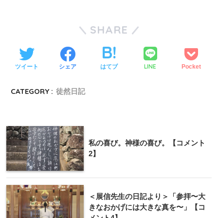
SHARE
LINE
ツイート
シェア
はてブ
Pocket
CATEGORY :
徒然日記
私の喜び。神様の喜び。【コメント
2】
＜展信先生の日記より＞「参拝〜大
きなおかげには大きな真を〜」【コ
メント4】