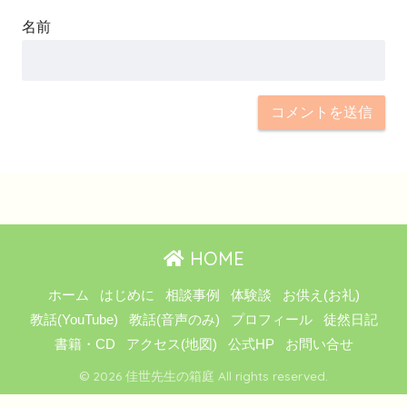
名前
HOME
ホーム
はじめに
相談事例
体験談
お供え(お礼)
教話(YouTube)
教話(音声のみ)
プロフィール
徒然日記
書籍・CD
アクセス(地図)
公式HP
お問い合せ
© 2026 佳世先生の箱庭 All rights reserved.