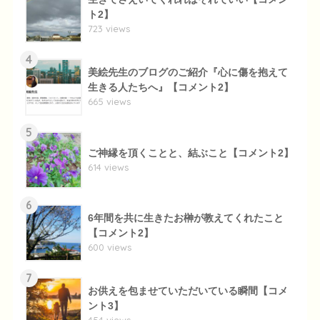
ト2】
723 views
4
美絵先生のブログのご紹介『心に傷を抱えて
生きる人たちへ』【コメント2】
665 views
5
ご神縁を頂くことと、結ぶこと【コメント2】
614 views
6
6年間を共に生きたお榊が教えてくれたこと
【コメント2】
600 views
7
お供えを包ませていただいている瞬間【コメ
ント3】