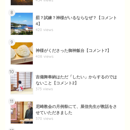
454 views
8
罰？試練？神様がいるならなぜ？【コメント
4】
420 views
9
神様がくださった御神飯台【コメント7】
408 views
10
吉備舞奉納はただ「したい」からするのでは
ないこと【コメント2】
373 views
11
尼崎教会の月例祭にて、展信先生が教話をさ
せていただきました
370 views