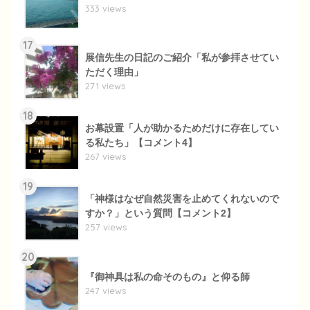
333 views
17
展信先生の日記のご紹介「私が参拝させてい
ただく理由」
271 views
18
お幕設置「人が助かるためだけに存在してい
る私たち」【コメント4】
267 views
19
「神様はなぜ自然災害を止めてくれないので
すか？」という質問【コメント2】
257 views
20
『御神具は私の命そのもの』と仰る師
247 views