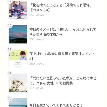
12
「物を捨てること」と「見捨てられ恐怖」
【コメント4】
357 views
13
神様のイメージは「厳しい」それは叱られて
きた幼き頃の体験から
352 views
14
夜中1時にお教会に鳴り響く電話【コメント
2】
350 views
15
「死にたいと思っていた私が、こんなに幸せ
に」 Yさん 女性 50代 福岡県
336 views
16
今日も生きていてくれてありがとう